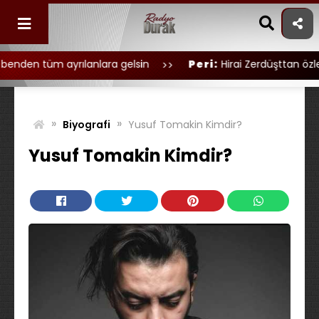
Skip
to
content
ayrılanlara gelsin
Peri:
Hirai Zerdüşttan özledim seni 
»
»
Biyografi
Yusuf Tomakin Kimdir?
Yusuf Tomakin Kimdir?