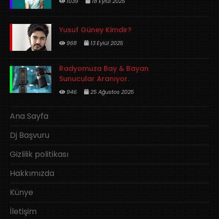
1039
18 Eylül 2025
Yusuf Güney Kimdir?
968
13 Eylül 2025
Radyomuza Bay & Bayan
Sunucular Aranıyor.
946
25 Ağustos 2025
Ana Sayfa
Dj Başvuru
Gizlilik politikası
Hakkımızda
Künye
İletişim