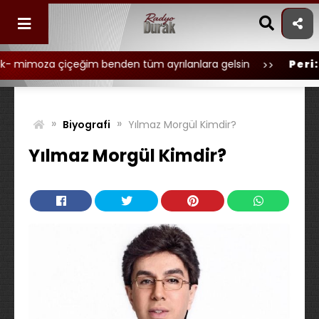
Skip
to
content
içeğim benden tüm ayrılanlara gelsin
Peri:
Hirai Zerdü
»
»
Biyografi
Yılmaz Morgül Kimdir?
Yılmaz Morgül Kimdir?