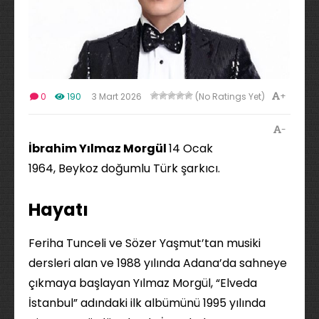
+
0
190
3 Mart 2026
(No Ratings Yet)
-
İbrahim Yılmaz Morgül
14 Ocak
1964, Beykoz doğumlu Türk şarkıcı.
Hayatı
Feriha Tunceli ve Sözer Yaşmut’tan musiki
dersleri alan ve 1988 yılında Adana’da sahneye
çıkmaya başlayan Yılmaz Morgül, “Elveda
İstanbul” adındaki ilk albümünü 1995 yılında