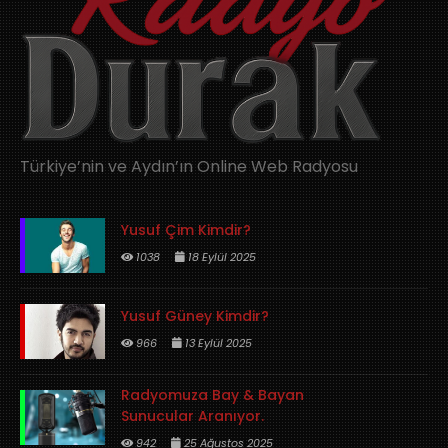
Türkiye’nin ve Aydın’ın Online Web Radyosu
Yusuf Çim Kimdir?
1038
18 Eylül 2025
Yusuf Güney Kimdir?
966
13 Eylül 2025
Radyomuza Bay & Bayan
Sunucular Aranıyor.
942
25 Ağustos 2025