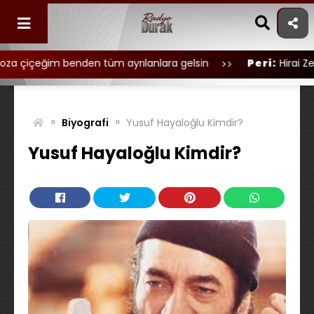
Skip
to
content
benden tüm ayrılanlara gelsin
Peri:
Hirai Zerdüşttan öz
»
»
Biyografi
Yusuf Hayaloğlu Kimdir?
Yusuf Hayaloğlu Kimdir?