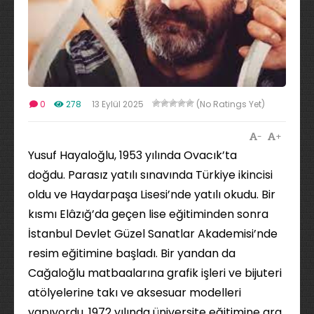
0
278
13 Eylül 2025
(No Ratings Yet)
-
+
Yusuf Hayaloğlu, 1953 yılında Ovacık’ta
doğdu. Parasız yatılı sınavında Türkiye ikincisi
oldu ve Haydarpaşa Lisesi’nde yatılı okudu. Bir
kısmı Elâzığ’da geçen lise eğitiminden sonra
İstanbul Devlet Güzel Sanatlar Akademisi’nde
resim eğitimine başladı. Bir yandan da
Cağaloğlu matbaalarına grafik işleri ve bijuteri
atölyelerine takı ve aksesuar modelleri
yapıyordu. 1972 yılında üniversite eğitimine ara