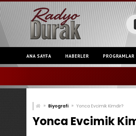
Skip
to
content
ANA SAYFA
HABERLER
PROGRAMLAR
»
»
Biyografi
Yonca Evcimik Kimdir?
Yonca Evcimik Ki