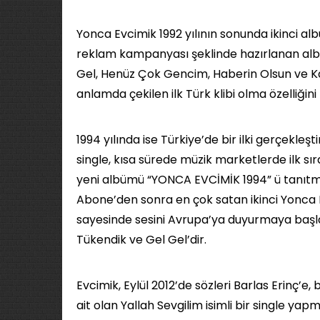
Yonca Evcimik 1992 yılının sonunda ikinci al
reklam kampanyası şeklinde hazırlanan alb
Gel, Henüz Çok Gencim, Haberin Olsun ve Kar
anlamda çekilen ilk Türk klibi olma özelliğini 
1994 yılında ise Türkiye’de bir ilki gerçekleşt
single, kısa sürede müzik marketlerde ilk sı
yeni albümü “YONCA EVCİMİK 1994” ü tanıtm
Abone’den sonra en çok satan ikinci Yonca
sayesinde sesini Avrupa’ya duyurmaya başlam
Tükendik ve Gel Gel’dir.
Evcimik, Eylül 2012’de sözleri Barlas Erinç’e
ait olan Yallah Sevgilim isimli bir single yap