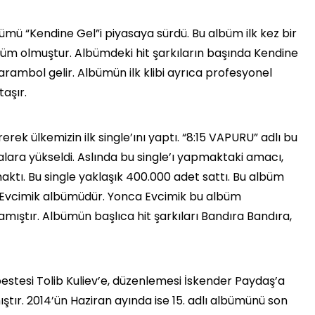
bümü “Kendine Gel”i piyasaya sürdü. Bu albüm ilk kez bir
üm olmuştur. Albümdeki hit şarkıların başında Kendine
ambol gelir. Albümün ilk klibi ayrıca profesyonel
taşır.
irerek ülkemizin ilk single’ını yaptı. “8:15 VAPURU” adlı bu
ralara yükseldi. Aslında bu single’ı yapmaktaki amacı,
aktı. Bu single yaklaşık 400.000 adet sattı. Bu albüm
 Evcimik albümüdür. Yonca Evcimik bu albüm
ıştır. Albümün başlıca hit şarkıları Bandıra Bandıra,
, bestesi Tolib Kuliev’e, düzenlemesi İskender Paydaş’a
mıştır. 2014’ün Haziran ayında ise 15. adlı albümünü son