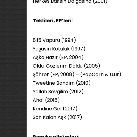
Herkes Baksın Dalgasına (2001)
Teklileri, EP’leri:
8:15 Vapuru (1994)
Yaşasın Kötülük (1997)
Aşka Hazır (EP, 2004)
Oldu, Gözlerim Doldu (2005)
Şöhret (EP, 2008) – (PopCorn & U.ur)
Tweetine Bandım (2010)
Yallah Sevgilim (2012)
Aha! (2016)
Kendine Gel (2017)
Son Kalan Aşk (2017)
Remiks albümleri: