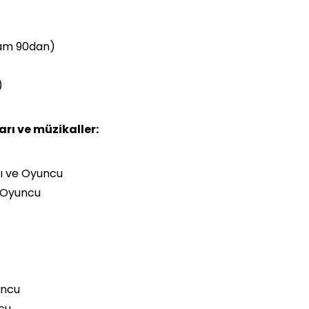
Tam 90dan)
)
arı ve müzikaller:
çı ve Oyuncu
e Oyuncu
uncu
ncu