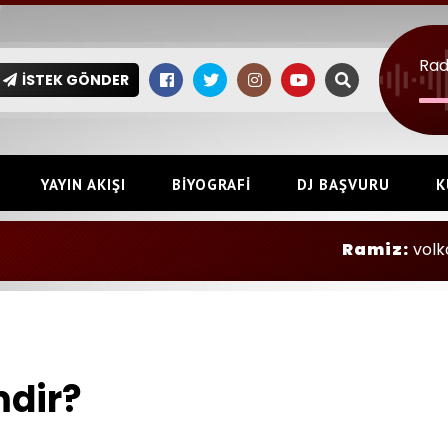
Rad
İSTEK GÖNDER
YAYIN AKIŞI
BIYOGRAFI
DJ BAŞVURU
K
Ramiz:
volkan konak- mimo
mdir?