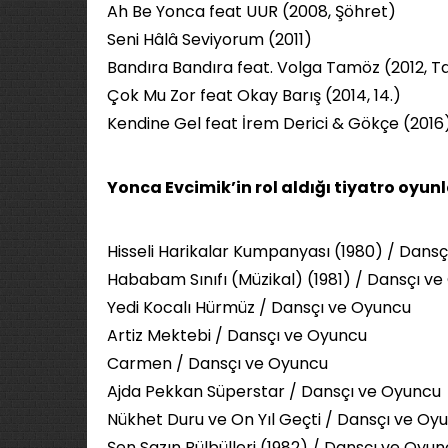
Ah Be Yonca feat UUR (2008, Şöhret)
Seni Hâlâ Seviyorum (2011)
Bandıra Bandıra feat. Volga Tamöz (2012, 
Çok Mu Zor feat Okay Barış (2014, 14.)
Kendine Gel feat İrem Derici & Gökçe (2016
Yonca Evcimik’in rol aldığı tiyatro oyunl
Hisseli Harikalar Kumpanyası (1980) / Dans
Hababam Sınıfı (Müzikal) (1981) / Dansçı v
Yedi Kocalı Hürmüz / Dansçı ve Oyuncu
Artiz Mektebi / Dansçı ve Oyuncu
Carmen / Dansçı ve Oyuncu
Ajda Pekkan Süperstar / Dansçı ve Oyuncu
Nükhet Duru ve On Yıl Geçti / Dansçı ve Oy
Şen Sazın Bülbülleri (1982) / Dansçı ve Oyu