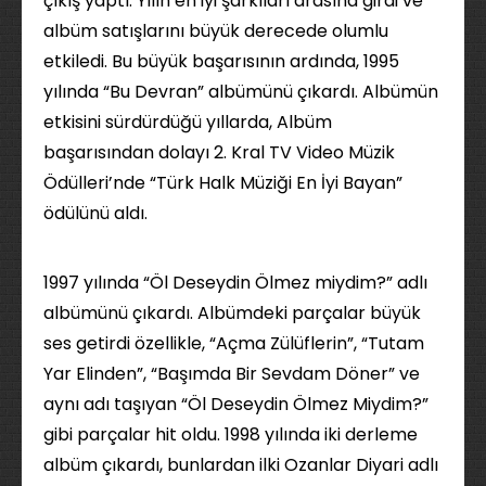
çıkış yaptı. Yılın en iyi şarkıları arasına girdi ve
albüm satışlarını büyük derecede olumlu
etkiledi. Bu büyük başarısının ardında, 1995
yılında “Bu Devran” albümünü çıkardı. Albümün
etkisini sürdürdüğü yıllarda, Albüm
başarısından dolayı 2. Kral TV Video Müzik
Ödülleri’nde “Türk Halk Müziği En İyi Bayan”
ödülünü aldı.
1997 yılında “Öl Deseydin Ölmez miydim?” adlı
albümünü çıkardı. Albümdeki parçalar büyük
ses getirdi özellikle, “Açma Zülüflerin”, “Tutam
Yar Elinden”, “Başımda Bir Sevdam Döner” ve
aynı adı taşıyan “Öl Deseydin Ölmez Miydim?”
gibi parçalar hit oldu. 1998 yılında iki derleme
albüm çıkardı, bunlardan ilki Ozanlar Diyari adlı