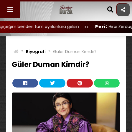
Skip
to
content
n tüm ayrılanlara gelsin
Peri:
Hirai Zerdüşttan özledim 
»
»
Biyografi
Güler Duman Kimdir?
Güler Duman Kimdir?